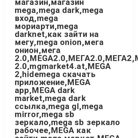
магазин,магазин
mega,mega dark,mega
вход,mega
мориарти,mega
darknet,как зайти на
мегу,mega onion,мега
онион,мега
2.0,MEGA2.0,МЕГА2.0,МЕГА2
2.0,mgmarket4.at,MEGA
2,hidemega скачать
приложение,MEGA
app,MEGA dark
market,mega dark
ссылка,mega gl,mega
mirror,mega sb
зеркало,mega sb зеркало
рабочее,MEGA как