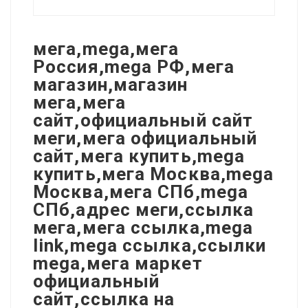
мега,mega,мега
Россия,mega РФ,мега
магазин,магазин
мега,мега
сайт,официальный сайт
меги,мега официальный
сайт,мега купить,mega
купить,мега Москва,mega
Москва,мега СПб,mega
СПб,адрес меги,ссылка
мега,мега ссылка,mega
link,mega ссылка,ссылки
mega,мега маркет
официальный
сайт,ссылка на