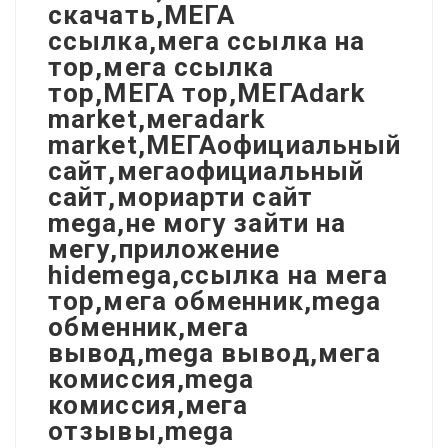
скачать,МЕГА
ссылка,мега ссылка на
тор,мега ссылка
тор,МЕГА тор,МЕГАdark
market,мегаdark
market,МЕГАофициальный
сайт,мегаофициальный
сайт,мориарти сайт
mega,не могу зайти на
мегу,приложение
hidemega,ссылка на мега
тор,мега обменник,mega
обменник,мега
вывод,mega вывод,мега
комиссия,mega
комиссия,мега
отзывы,mega