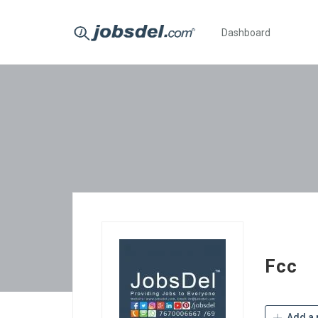
Dashboard
Fcc
Add a 