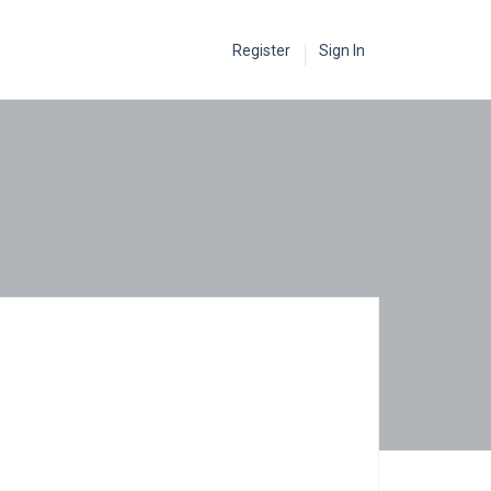
Register
Sign In