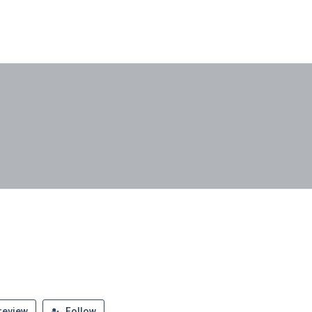
review
Follow