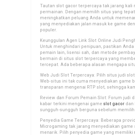
Tautan slot gacor terpercaya tak jarang kal
permainan. Dengan memilih situs yang tepat
meningkatkan peluang Anda untuk memenangka
yang menyediakan jalan masuk ke game denga
populer.
Keunggulan Agen Link Slot Online Judi Peng
Untuk menghindari penipuan, pastikan Anda m
pemain lain, lisensi sah, dan metode pemba
bermain di situs slot terpercaya yang mem
tercepat. Ada beberapa alasan mengapa sit
Web Judi Slot Terpercaya: Pilih situs judi sl
Web-situs ini tak cuma menyediakan game 
transparan mengenai RTP slot, sehingga ka
Review dan Forum Pemain Slot: Forum judi d
kabar terkini mengenai game
slot gacor
dan 
sungguh-sungguh berguna sebelum memilih
Penyedia Game Terpercaya: Beberapa provide
Microgaming tak jarang menyediakan game sl
menarik. Pilih penyedia game yang memilik